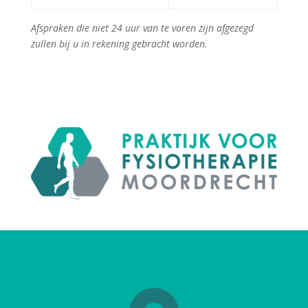
Afspraken die niet 24 uur van te voren zijn afgezegd
zullen bij u in rekening gebracht worden.