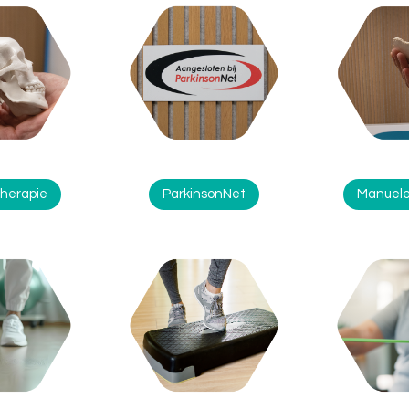
therapie
ParkinsonNet
Manuele