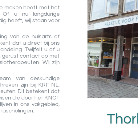
 te maken heeft met het
. Of u nu langdurige
ig heeft, wij staan voor
ing van de huisarts of
kent dat u direct bij ons
ndeling. Twijfelt u of u
n gerust contact op met
iotherapeuten. Wij zijn
De 
team van deskundige
hreven zijn bij KRF NL,
peuten. Dit betekent dat
eisen die door het KNGF
ijven in ons vakgebied,
l nascholingen.