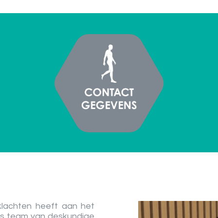
klachten heeft aan het
ns team van deskundige