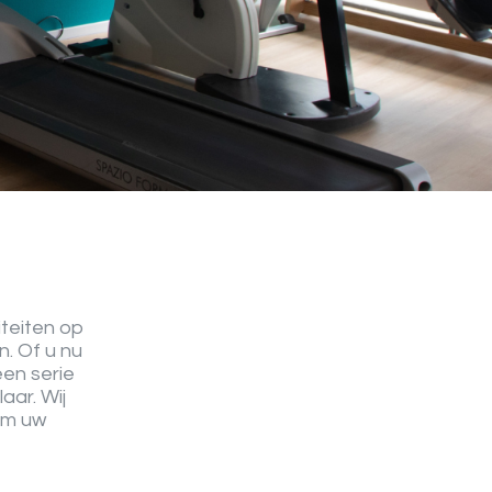
iteiten op
. Of u nu
en serie
aar. Wij
om uw