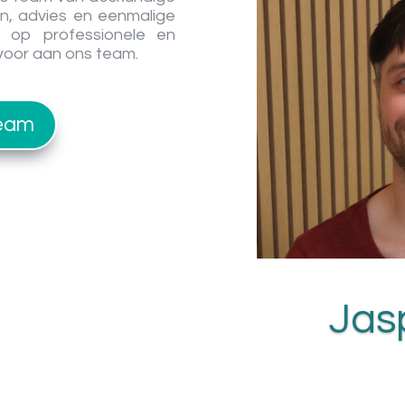
n, advies en eenmalige
n op professionele en
 voor aan ons team.
team
Fran