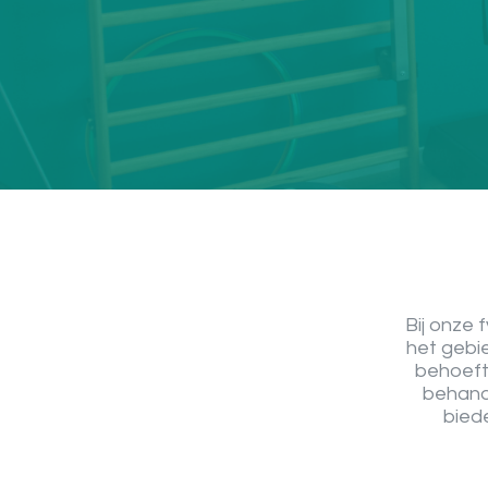
Bij onze 
het gebi
behoeft
behande
bied